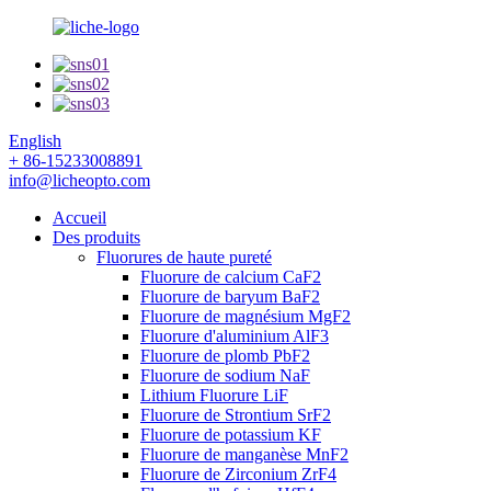
English
+ 86-15233008891
info@licheopto.com
Accueil
Des produits
Fluorures de haute pureté
Fluorure de calcium CaF2
Fluorure de baryum BaF2
Fluorure de magnésium MgF2
Fluorure d'aluminium AlF3
Fluorure de plomb PbF2
Fluorure de sodium NaF
Lithium Fluorure LiF
Fluorure de Strontium SrF2
Fluorure de potassium KF
Fluorure de manganèse MnF2
Fluorure de Zirconium ZrF4