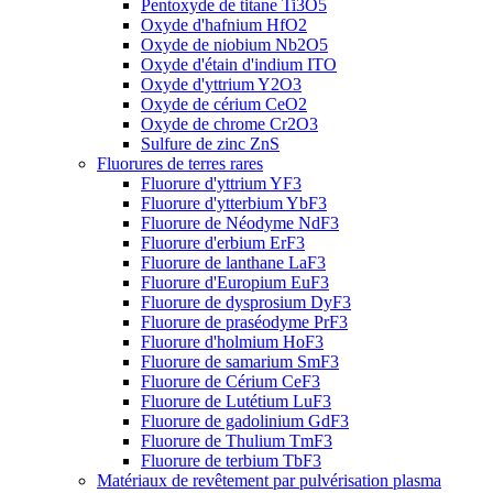
Pentoxyde de titane Ti3O5
Oxyde d'hafnium HfO2
Oxyde de niobium Nb2O5
Oxyde d'étain d'indium ITO
Oxyde d'yttrium Y2O3
Oxyde de cérium CeO2
Oxyde de chrome Cr2O3
Sulfure de zinc ZnS
Fluorures de terres rares
Fluorure d'yttrium YF3
Fluorure d'ytterbium YbF3
Fluorure de Néodyme NdF3
Fluorure d'erbium ErF3
Fluorure de lanthane LaF3
Fluorure d'Europium EuF3
Fluorure de dysprosium DyF3
Fluorure de praséodyme PrF3
Fluorure d'holmium HoF3
Fluorure de samarium SmF3
Fluorure de Cérium CeF3
Fluorure de Lutétium LuF3
Fluorure de gadolinium GdF3
Fluorure de Thulium TmF3
Fluorure de terbium TbF3
Matériaux de revêtement par pulvérisation plasma