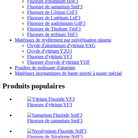
Fluorure d'holmium HoF3
Fluorure de samarium SmF3
Fluorure de Cérium CeF3
Fluorure de Lutétium LuF3
Fluorure de gadolinium GdF3
Fluorure de Thulium TmF3
Fluorure de terbium TbF3
Matériaux de revêtement par pulvérisation plasma
Oxyde d'aluminium d'yttrium YAG
Oxyde d'yttrium Y2O3
Fluorure d'yttrium YF3
Fluorure d'oxyde d'yttrium YOF
Poudres de polissage d'alumine
Matériaux inorganiques de haute pureté à usage spécial
Produits populaires
Fluorure d'yttrium YF3
Fluorure de samarium SmF3
Fluorure de Néodyme NdF3