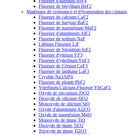
Fluorure d'hafnium HfF4
Fluorure de béryllium BeF2
Matériaux de croissance et d'évaporation des cristaux
Fluorure de calcium CaF2
Fluorure de baryum BaF2
Fluorure de magnésium MgF2
Fluorure d'aluminium AlF3
Fluorure de sodium NaF
Lithium Fluorure LiF
Fluorure de Strontium SrF2
Fluorure d'yttrium YF3
Fluorure d'ytterbium YbF3
Fluorure de Cérium CeF3
Fluorure de lanthane LaF3
Cryolite Na3AlF6
Fluorure de plomb PbF2
Ytterbium-Calcium-Fluorure YbCaF2
Oxyde de zirconium ZrO2
Dioxyde de silicium SiO2
Monoxyde de silicium SiO
Oxyde d'aluminium Al2O3
Oxyde de magnésium MgO
Monoxyde de titane TiO
Dioxyde de titane TiO2
Trioxyde de titane Ti2O3