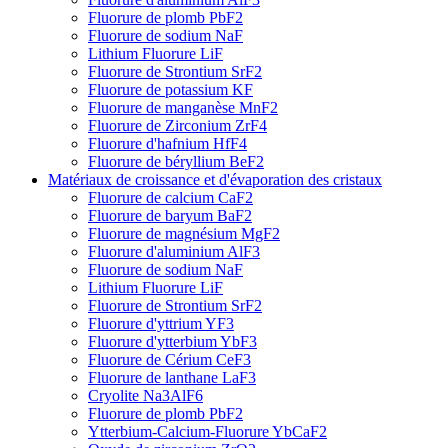
Fluorure de plomb PbF2
Fluorure de sodium NaF
Lithium Fluorure LiF
Fluorure de Strontium SrF2
Fluorure de potassium KF
Fluorure de manganèse MnF2
Fluorure de Zirconium ZrF4
Fluorure d'hafnium HfF4
Fluorure de béryllium BeF2
Matériaux de croissance et d'évaporation des cristaux
Fluorure de calcium CaF2
Fluorure de baryum BaF2
Fluorure de magnésium MgF2
Fluorure d'aluminium AlF3
Fluorure de sodium NaF
Lithium Fluorure LiF
Fluorure de Strontium SrF2
Fluorure d'yttrium YF3
Fluorure d'ytterbium YbF3
Fluorure de Cérium CeF3
Fluorure de lanthane LaF3
Cryolite Na3AlF6
Fluorure de plomb PbF2
Ytterbium-Calcium-Fluorure YbCaF2