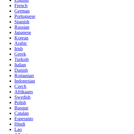
English
French
German
Portuguese
Spanish
Russian
Japanese
Korean
Arabic
Irish
Greek
Turkish
Italian
Danish
Romanian
Indonesian
Czech
Afrikaans
Swedish
Polish
Basque
Catalan
Esperanto
Hindi
Lao