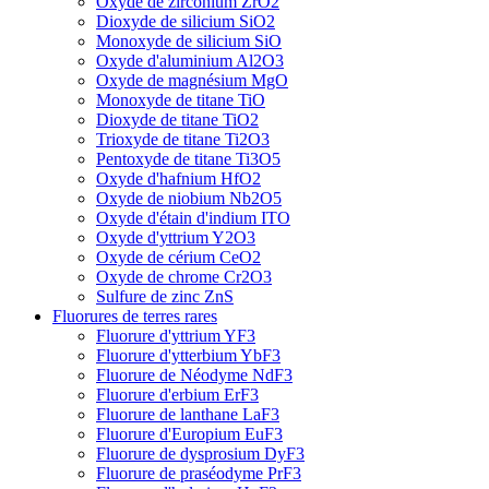
Oxyde de zirconium ZrO2
Dioxyde de silicium SiO2
Monoxyde de silicium SiO
Oxyde d'aluminium Al2O3
Oxyde de magnésium MgO
Monoxyde de titane TiO
Dioxyde de titane TiO2
Trioxyde de titane Ti2O3
Pentoxyde de titane Ti3O5
Oxyde d'hafnium HfO2
Oxyde de niobium Nb2O5
Oxyde d'étain d'indium ITO
Oxyde d'yttrium Y2O3
Oxyde de cérium CeO2
Oxyde de chrome Cr2O3
Sulfure de zinc ZnS
Fluorures de terres rares
Fluorure d'yttrium YF3
Fluorure d'ytterbium YbF3
Fluorure de Néodyme NdF3
Fluorure d'erbium ErF3
Fluorure de lanthane LaF3
Fluorure d'Europium EuF3
Fluorure de dysprosium DyF3
Fluorure de praséodyme PrF3