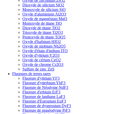
Oxyde de zirconium ZrO2
Dioxyde de silicium SiO2
Monoxyde de silicium SiO
Oxyde d'aluminium Al2O3
Oxyde de magnésium MgO
Monoxyde de titane TiO
Dioxyde de titane TiO2
Trioxyde de titane Ti2O3
Pentoxyde de titane Ti3O5
Oxyde d'hafnium HfO2
Oxyde de niobium Nb2O5
Oxyde d'étain d'indium ITO
Oxyde d'yttrium Y2O3
Oxyde de cérium CeO2
Oxyde de chrome Cr2O3
Sulfure de zinc ZnS
Fluorures de terres rares
Fluorure d'yttrium YF3
Fluorure d'ytterbium YbF3
Fluorure de Néodyme NdF3
Fluorure d'erbium ErF3
Fluorure de lanthane LaF3
Fluorure d'Europium EuF3
Fluorure de dysprosium DyF3
Fluorure de praséodyme PrF3