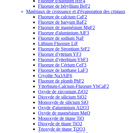
Fluorure d'hafnium HfF4
Fluorure de béryllium BeF2
Matériaux de croissance et d'évaporation des cristaux
Fluorure de calcium CaF2
Fluorure de baryum BaF2
Fluorure de magnésium MgF2
Fluorure d'aluminium AlF3
Fluorure de sodium NaF
Lithium Fluorure LiF
Fluorure de Strontium SrF2
Fluorure d'yttrium YF3
Fluorure d'ytterbium YbF3
Fluorure de Cérium CeF3
Fluorure de lanthane LaF3
Cryolite Na3AlF6
Fluorure de plomb PbF2
Ytterbium-Calcium-Fluorure YbCaF2
Oxyde de zirconium ZrO2
Dioxyde de silicium SiO2
Monoxyde de silicium SiO
Oxyde d'aluminium Al2O3
Oxyde de magnésium MgO
Monoxyde de titane TiO
Dioxyde de titane TiO2
Trioxyde de titane Ti2O3