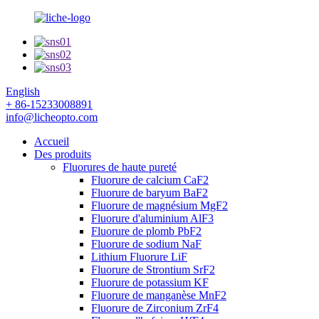
English
+ 86-15233008891
info@licheopto.com
Accueil
Des produits
Fluorures de haute pureté
Fluorure de calcium CaF2
Fluorure de baryum BaF2
Fluorure de magnésium MgF2
Fluorure d'aluminium AlF3
Fluorure de plomb PbF2
Fluorure de sodium NaF
Lithium Fluorure LiF
Fluorure de Strontium SrF2
Fluorure de potassium KF
Fluorure de manganèse MnF2
Fluorure de Zirconium ZrF4