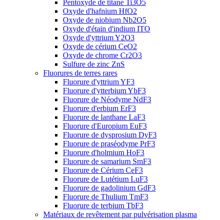
Pentoxyde de titane Ti3O5
Oxyde d'hafnium HfO2
Oxyde de niobium Nb2O5
Oxyde d'étain d'indium ITO
Oxyde d'yttrium Y2O3
Oxyde de cérium CeO2
Oxyde de chrome Cr2O3
Sulfure de zinc ZnS
Fluorures de terres rares
Fluorure d'yttrium YF3
Fluorure d'ytterbium YbF3
Fluorure de Néodyme NdF3
Fluorure d'erbium ErF3
Fluorure de lanthane LaF3
Fluorure d'Europium EuF3
Fluorure de dysprosium DyF3
Fluorure de praséodyme PrF3
Fluorure d'holmium HoF3
Fluorure de samarium SmF3
Fluorure de Cérium CeF3
Fluorure de Lutétium LuF3
Fluorure de gadolinium GdF3
Fluorure de Thulium TmF3
Fluorure de terbium TbF3
Matériaux de revêtement par pulvérisation plasma