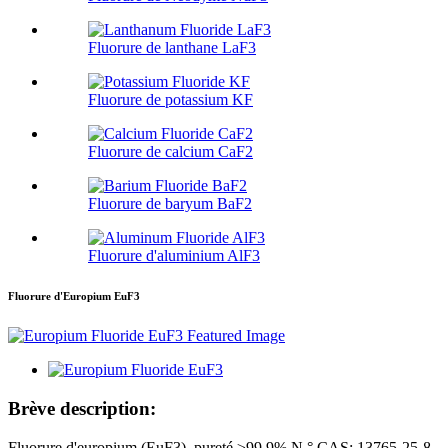
Fluorure de lanthane LaF3
Fluorure de potassium KF
Fluorure de calcium CaF2
Fluorure de baryum BaF2
Fluorure d'aluminium AlF3
Fluorure d'Europium EuF3
Brève description:
Fluorure d'europium (EuF3), pureté ≥99,9% N ° CAS: 13765-25-8