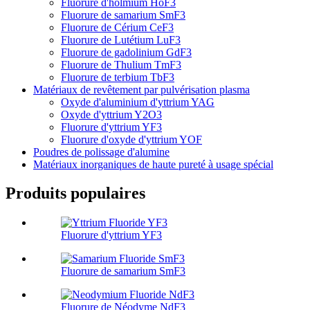
Fluorure d'holmium HoF3
Fluorure de samarium SmF3
Fluorure de Cérium CeF3
Fluorure de Lutétium LuF3
Fluorure de gadolinium GdF3
Fluorure de Thulium TmF3
Fluorure de terbium TbF3
Matériaux de revêtement par pulvérisation plasma
Oxyde d'aluminium d'yttrium YAG
Oxyde d'yttrium Y2O3
Fluorure d'yttrium YF3
Fluorure d'oxyde d'yttrium YOF
Poudres de polissage d'alumine
Matériaux inorganiques de haute pureté à usage spécial
Produits populaires
Fluorure d'yttrium YF3
Fluorure de samarium SmF3
Fluorure de Néodyme NdF3