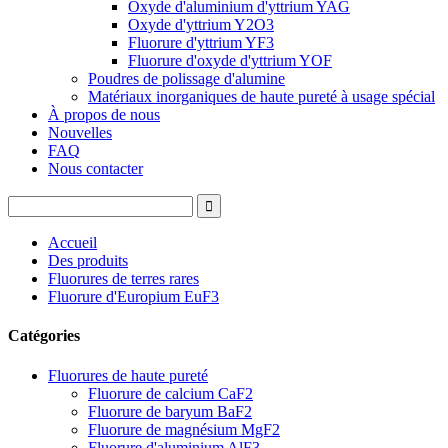
Oxyde d'aluminium d'yttrium YAG
Oxyde d'yttrium Y2O3
Fluorure d'yttrium YF3
Fluorure d'oxyde d'yttrium YOF
Poudres de polissage d'alumine
Matériaux inorganiques de haute pureté à usage spécial
À propos de nous
Nouvelles
FAQ
Nous contacter
Accueil
Des produits
Fluorures de terres rares
Fluorure d'Europium EuF3
Catégories
Fluorures de haute pureté
Fluorure de calcium CaF2
Fluorure de baryum BaF2
Fluorure de magnésium MgF2
Fluorure d'aluminium AlF3