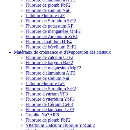
Fluorure de plomb PbF2
Fluorure de sodium NaF
Lithium Fluorure LiF
Fluorure de Strontium SrF2
Fluorure de potassium KF
Fluorure de manganèse MnF2
Fluorure de Zirconium ZrF4
Fluorure d'hafnium HfF4
Fluorure de béryllium BeF2
Matériaux de croissance et d'évaporation des cristaux
Fluorure de calcium CaF2
Fluorure de baryum BaF2
Fluorure de magnésium MgF2
Fluorure d'aluminium AlF3
Fluorure de sodium NaF
Lithium Fluorure LiF
Fluorure de Strontium SrF2
Fluorure d'yttrium YF3
Fluorure d'ytterbium YbF3
Fluorure de Cérium CeF3
Fluorure de lanthane LaF3
Cryolite Na3AlF6
Fluorure de plomb PbF2
Ytterbium-Calcium-Fluorure YbCaF2